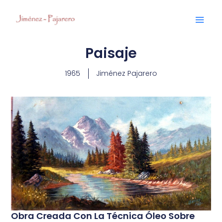
Ir
Main
al
Men
contenido
Paisaje
1965
Jiménez Pajarero
Obra Creada Con La Técnica Óleo Sobre